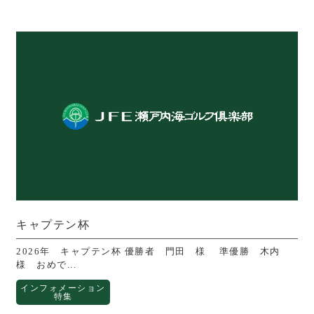
キャプテン杯
2026年 キャプテン杯 優勝者 門田 様 準優勝 木内
様 おめで...
インフォメーション
特集