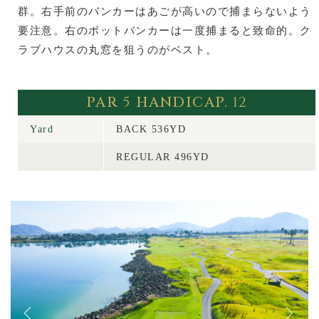
群。右手前のバンカーはあごが高いので捕まらないよう
要注意。右のポットバンカーは一度捕まると致命的。ク
ラブハウスの丸窓を狙うのがベスト。
PAR
5
HANDICAP.
12
Yard
BACK
536YD
REGULAR
496YD